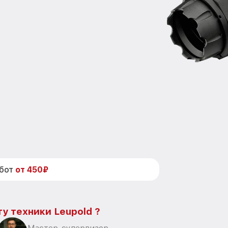
абот
от 450₽
у техники Leupold ?
Мастер-супервизор