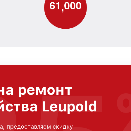
6
1
0
0
0
,
на ремонт
йства Leupold
а, предоставляем скидку