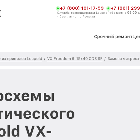
+7 (800) 101-17-59
+7 (861) 299
Служба техподдержки Leupold
Работаем с
09:00
д
- бесплатно по России
Срочный ремонт
Це
ких прицелов Leupold
VX-Freedom 6-18x40 CDS SF
/
/
Замена микросх
осхемы
тического
old VX-