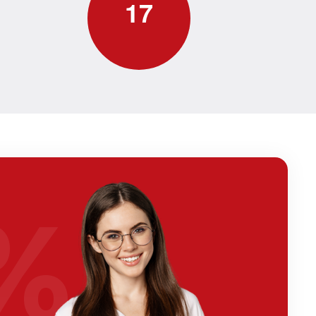
1
7
%