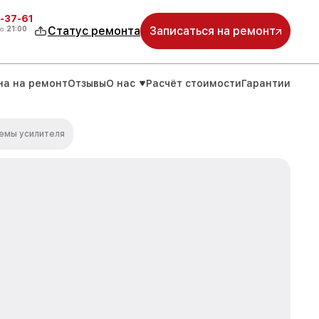
-37-61
о
21:00
Статус ремонта
Записаться на ремонт
на на ремонт
Отзывы
О нас
Расчёт стоимости
Гарантии
емы усилителя