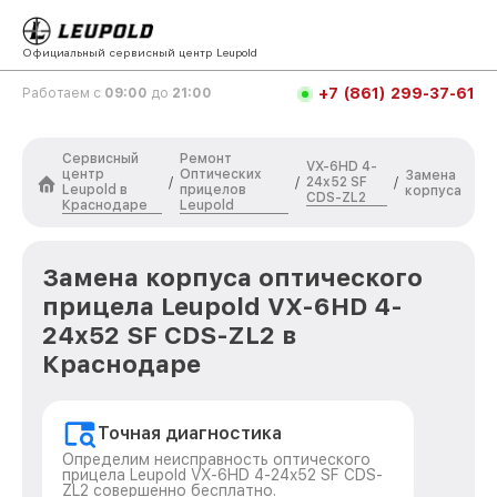
Официальный сервисный центр Leupold
+7 (861) 299-37-61
Работаем с
09:00
до
21:00
Сервисный
Ремонт
VX-6HD 4-
центр
Оптических
Замена
24x52 SF
/
/
/
Leupold в
прицелов
корпуса
CDS-ZL2
Краснодаре
Leupold
Замена корпуса оптического
прицела Leupold VX-6HD 4-
24x52 SF CDS-ZL2 в
Краснодаре
Точная диагностика
Определим неисправность оптического
прицела Leupold VX-6HD 4-24x52 SF CDS-
ZL2 совершенно бесплатно.