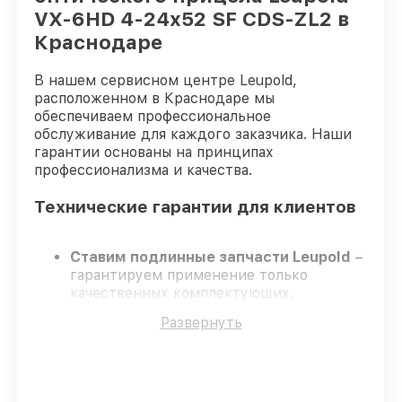
VX-6HD 4-24x52 SF CDS-ZL2 в
Краснодаре
В нашем сервисном центре Leupold,
расположенном в Краснодаре мы
обеспечиваем профессиональное
обслуживание для каждого заказчика. Наши
гарантии основаны на принципах
профессионализма и качества.
Технические гарантии для клиентов
Ставим подлинные запчасти Leupold
–
гарантируем применение только
качественных комплектующих.
Опытные специалисты
– проходят
Развернуть
жёсткий контроль знаний и навыков, что
подтверждает уровень их
профессионализма.
Соблюдаем сроки ремонта
– ремонт
оптического прицела Leupold VX-6HD 4-