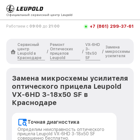
Официальный сервисный центр Leupold
+7 (861) 299-37-61
Работаем с
09:00
до
21:00
Сервисный
Ремонт
VX-6HD
Замена
центр
Оптических
3-
/
/
/
микросхемы
Leupold в
прицелов
18x50
усилителя
Краснодаре
Leupold
SF
Замена микросхемы усилителя
оптического прицела Leupold
VX-6HD 3-18x50 SF в
Краснодаре
Точная диагностика
Определим неисправность оптического
прицела Leupold VX-6HD 3-18x50 SF
совершенно бесплатно.