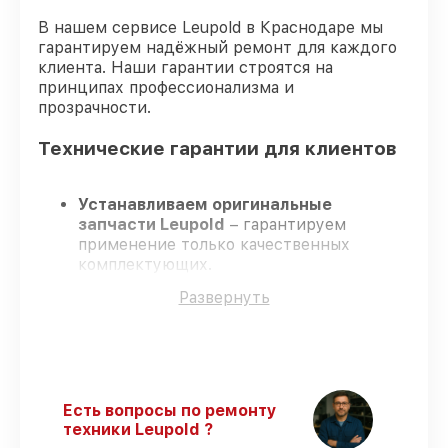
В нашем сервисе Leupold в Краснодаре мы
гарантируем надёжный ремонт для каждого
клиента. Наши гарантии строятся на
принципах профессионализма и
прозрачности.
Технические гарантии для клиентов
Устанавливаем оригинальные
запчасти Leupold
– гарантируем
применение только качественных
комплектующих.
Квалифицированные специалисты
–
Развернуть
проходят жёсткий контроль знаний и
навыков, что гарантирует качество
выполняемых работ.
Всегда выполняем ремонт вовремя
–
ремонт оптического прицела Leupold VX-
6HD 3-18x44 CDS-ZL2 без задержек.
Есть вопросы по ремонту
Гарантийное сопровождение
– все
техники Leupold ?
ремонтные услуги и комплектующие