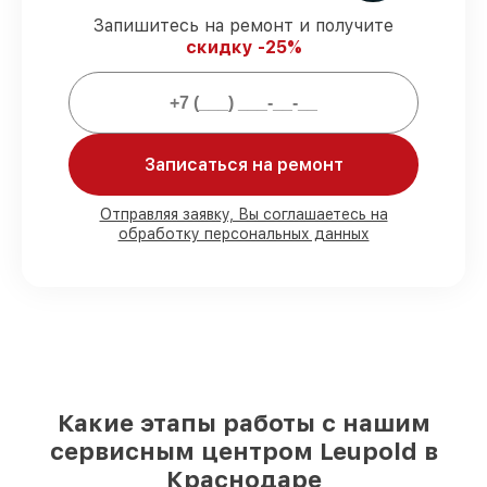
защищены официальной гарантией
Запишитесь на ремонт и получите
Leupold.
скидку -25%
Мы гарантируем:
80%
работ закрываем в вашем
Записаться на ремонт
присутствии
90%
комплектующих Leupold имеются на
Отправляя заявку, Вы соглашаетесь на
складе в Краснодаре, остальные
обработку персональных данных
доставляются быстро
Подлинные запчасти Leupold и
надёжные аналоги
– под любые запросы
85%
ремонтов выполняются в тот же
день, после приёма оптического прицела
Какие этапы работы с нашим
сервисным центром Leupold в
Краснодаре