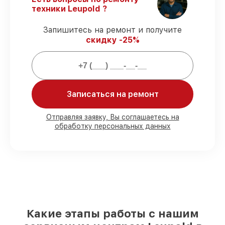
Официальная гарантия
– все
техники Leupold ?
ремонтные услуги и комплектующие
защищены сервисной гарантией.
Запишитесь на ремонт и получите
скидку -25%
Мы гарантируем:
80%
заказов выполняем в вашем
Записаться на ремонт
присутствии
90%
деталей Leupold готовы к установке
в Краснодаре, остальные поступают
Отправляя заявку, Вы соглашаетесь на
оперативно
обработку персональных данных
Подлинные запчасти Leupold и
надёжные аналоги
– для разного
бюджета
85%
работ исполняются за 1–2 часа, если
мастер приступает к ремонту сразу
Какие этапы работы с нашим