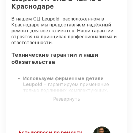
Краснодаре
В нашем СЦ Leupold, расположенном в
Краснодаре мы предоставляем надёжный
ремонт для всех клиентов. Наши гарантии
строятся на принципах профессионализма и
ответственности.
Технические гарантии и наши
обязательства
Используем фирменные детали
Leupold
– гарантируем применение
только подлинных комплектующих.
Опытные специалисты
– проходят
Развернуть
строгий отбор, что гарантирует качество
выполняемых работ.
Заканчиваем ремонт в четко
оговоренные сроки
– ремонт
оптического прицела Leupold VX-6HD 2-
12x42 в оговоренные сроки.
Есть вопросы по ремонту