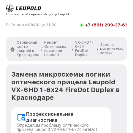
Официальный сервисный центр Leupold
+7 (861) 299-37-61
Работаем с
09:00
до
21:00
Сервисный
Ремонт
VX-6HD 1-
Замена
центр
Оптических
6x24
/
/
/
микросхемы
Leupold в
прицелов
FireDot
логики
Краснодаре
Leupold
Duplex
Замена микросхемы логики
оптического прицела Leupold
VX-6HD 1-6x24 FireDot Duplex в
Краснодаре
Профессиональная
диагностика
Определим проблему оптического
прицела Leupold VX-6HD 1-6x24 FireDot