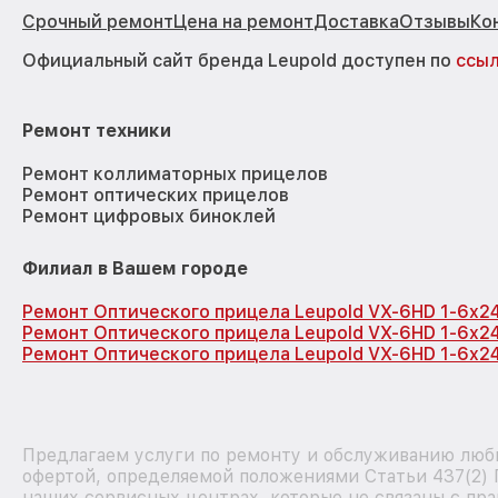
Срочный ремонт
Цена на ремонт
Доставка
Отзывы
Ко
Официальный сайт бренда Leupold доступен по
ссы
Ремонт техники
Ремонт коллиматорных прицелов
Ремонт оптических прицелов
Ремонт цифровых биноклей
Филиал в Вашем городе
Ремонт Оптического прицела Leupold VX-6HD 1-6x24
Ремонт Оптического прицела Leupold VX-6HD 1-6x24
Ремонт Оптического прицела Leupold VX-6HD 1-6x24
Предлагаем услуги по ремонту и обслуживанию любы
офертой, определяемой положениями Статьи 437(2) 
наших сервисных центрах, которые не связаны с пра