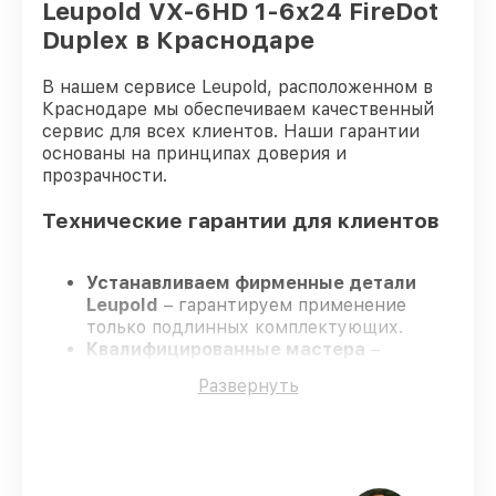
Leupold VX-6HD 1-6x24 FireDot
Duplex в Краснодаре
В нашем сервисе Leupold, расположенном в
Краснодаре мы обеспечиваем качественный
сервис для всех клиентов. Наши гарантии
основаны на принципах доверия и
прозрачности.
Технические гарантии для клиентов
Устанавливаем фирменные детали
Leupold
– гарантируем применение
только подлинных комплектующих.
Квалифицированные мастера
–
проходят постоянное обучение, что
Развернуть
подтверждает уровень их
профессионализма.
Всегда выполняем ремонт вовремя
–
ремонт оптического прицела Leupold VX-
6HD 1-6x24 FireDot Duplex строго по