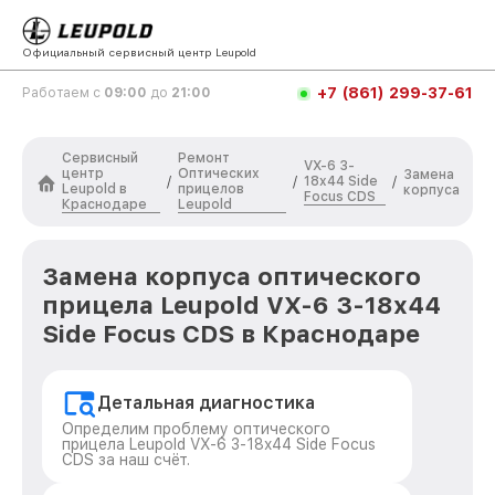
Официальный сервисный центр Leupold
+7 (861) 299-37-61
Работаем с
09:00
до
21:00
Сервисный
Ремонт
VX-6 3-
центр
Оптических
Замена
18x44 Side
/
/
/
Leupold в
прицелов
корпуса
Focus CDS
Краснодаре
Leupold
Замена корпуса оптического
прицела Leupold VX-6 3-18x44
Side Focus CDS в Краснодаре
Детальная диагностика
Определим проблему оптического
прицела Leupold VX-6 3-18x44 Side Focus
CDS за наш счёт.