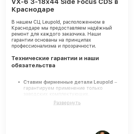
VX-6 3-18x44 Side Focus CDS в
Краснодаре
В нашем СЦ Leupold, расположенном в
Краснодаре мы предоставляем надёжный
ремонт для каждого заказчика. Наши
гарантии основаны на принципах
профессионализма и прозрачности.
Технические гарантии и наши
обязательства
Ставим фирменные детали Leupold
–
гарантируем применение только
заводских комплектующих.
Сертифицированные инженеры
–
Развернуть
проходят жёсткий контроль знаний и
навыков, что обеспечивает надёжную
работу устройства после ремонта.
Всегда выполняем ремонт вовремя
–
ремонт оптического прицела Leupold VX-