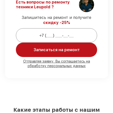
6 3-18x44 Side Focus CDS без задержек.
Есть вопросы по ремонту
Гарантийное сопровождение
– все
техники Leupold ?
работы и запчасти защищены
официальной гарантией Leupold.
Запишитесь на ремонт и получите
скидку -25%
Мы гарантируем:
80%
работ проводим в вашем
Записаться на ремонт
присутствии
90%
комплектующих Leupold есть в
наличии в мастерской или на складе в
Отправляя заявку, Вы соглашаетесь на
Краснодаре, остальные доступны для
обработку персональных данных
срочного заказа
Оригинальные комплектующие
Leupold и качественные аналоги
– для
разного бюджета
85%
починок выполняются в тот же день,
при незамедлительном начале работ
Какие этапы работы с нашим