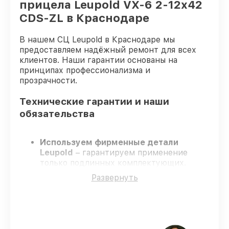
прицела Leupold VX-6 2-12x42
CDS-ZL в Краснодаре
В нашем СЦ Leupold в Краснодаре мы
предоставляем надёжный ремонт для всех
клиентов. Наши гарантии основаны на
принципах профессионализма и
прозрачности.
Технические гарантии и наши
обязательства
Используем фирменные детали
Leupold
– гарантируем применение
только подлинных комплектующих.
Опытные специалисты
– проходят
Развернуть
строгий отбор, что подтверждает
уровень их профессионализма.
Всегда выполняем ремонт вовремя
–
ремонт оптического прицела Leupold VX-
6 2-12x42 CDS-ZL строго по