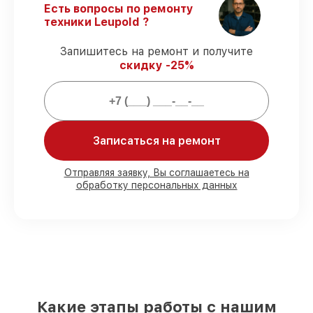
договоренности.
Есть вопросы по ремонту
Официальная гарантия
– все
техники Leupold ?
ремонтные услуги и комплектующие
защищены официальной гарантией
Запишитесь на ремонт и получите
Leupold.
скидку -25%
Мы гарантируем:
Записаться на ремонт
80%
заказов закрываем в вашем
присутствии
90%
комплектующих Leupold готовы к
Отправляя заявку, Вы соглашаетесь на
установке в Краснодаре, остальные
обработку персональных данных
доставляются быстро
Подлинные запчасти Leupold и
надёжные аналоги
– для разного
бюджета
85%
работ исполняются за 1–2 часа, при
незамедлительном начале работ
Какие этапы работы с нашим