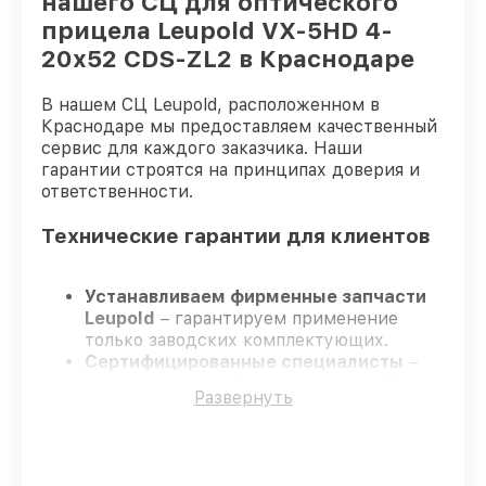
нашего СЦ для оптического
прицела Leupold VX-5HD 4-
20x52 CDS-ZL2 в Краснодаре
В нашем СЦ Leupold, расположенном в
Краснодаре мы предоставляем качественный
сервис для каждого заказчика. Наши
гарантии строятся на принципах доверия и
ответственности.
Технические гарантии для клиентов
Устанавливаем фирменные запчасти
Leupold
– гарантируем применение
только заводских комплектующих.
Сертифицированные специалисты
–
проходят жёсткий контроль знаний и
Развернуть
навыков, что подтверждает уровень их
профессионализма.
Заканчиваем ремонт в четко
оговоренные сроки
– ремонт