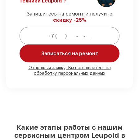
техники Leupold ?
ремонтные услуги и комплектующие
защищены официальной гарантией
Запишитесь на ремонт и получите
Leupold.
скидку -25%
Мы гарантируем:
80%
работ проводим в присутствии
Записаться на ремонт
клиента
90%
деталей Leupold готовы к установке
Отправляя заявку, Вы соглашаетесь на
в Краснодаре, остальные поступают
обработку персональных данных
оперативно
Подлинные запчасти Leupold и
надёжные аналоги
– для разного
бюджета
85%
работ занимают до 2 часов, при
незамедлительном начале работ
Какие этапы работы с нашим
сервисным центром Leupold в