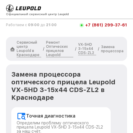
Официальный сервисный центр Leupold
+7 (861) 299-37-61
Работаем с
09:00
до
21:00
Сервисный
Ремонт
VX-5HD
центр
Оптических
Замена
3-15x44
/
/
/
Leupold в
прицелов
процессора
CDS-ZL2
Краснодаре
Leupold
Замена процессора
оптического прицела Leupold
VX-5HD 3-15x44 CDS-ZL2 в
Краснодаре
Точная диагностика
Определим проблему оптического
прицела Leupold VX-5HD 3-15x44 CDS-ZL2
за наш счёт.