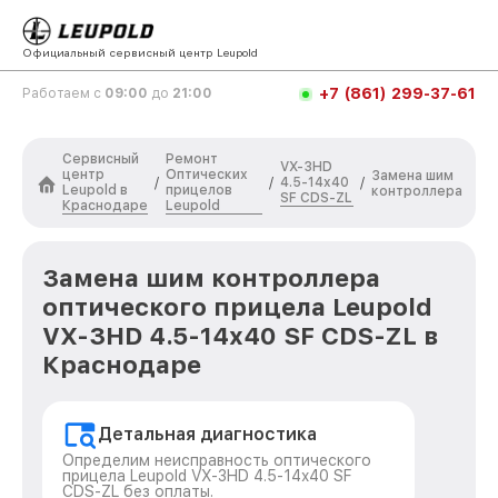
Официальный сервисный центр Leupold
+7 (861) 299-37-61
Работаем с
09:00
до
21:00
Сервисный
Ремонт
VX-3HD
центр
Оптических
Замена шим
4.5-14x40
/
/
/
Leupold в
прицелов
контроллера
SF CDS-ZL
Краснодаре
Leupold
Замена шим контроллера
оптического прицела Leupold
VX-3HD 4.5-14x40 SF CDS-ZL в
Краснодаре
Детальная диагностика
Определим неисправность оптического
прицела Leupold VX-3HD 4.5-14x40 SF
CDS-ZL без оплаты.