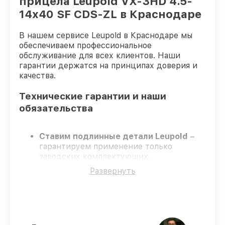
прицела Leupold VX-3HD 4.5-
14x40 SF CDS-ZL в Краснодаре
В нашем сервисе Leupold в Краснодаре мы
обеспечиваем профессиональное
обслуживание для всех клиентов. Наши
гарантии держатся на принципах доверия и
качества.
Технические гарантии и наши
обязательства
Ставим подлинные детали Leupold
–
гарантируем применение только
заводских комплектующих.
Опытные инженеры
– проходят строгий
Развернуть
отбор, что гарантирует качество
выполняемых работ.
Всегда выполняем ремонт вовремя
–
ремонт оптического прицела Leupold VX-
3HD 4.5-14x40 SF CDS-ZL в оговоренные