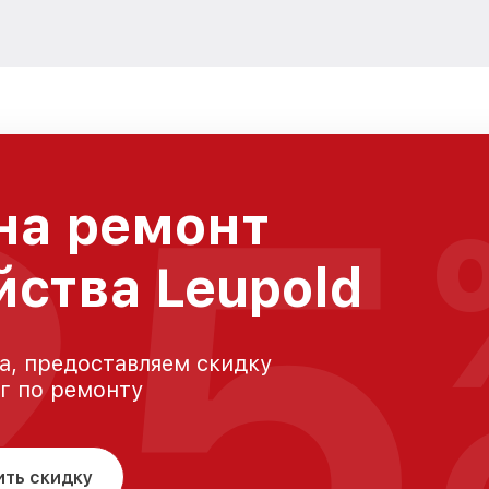
25
на ремонт
йства Leupold
а, предоставляем скидку
уг по ремонту
ить скидку