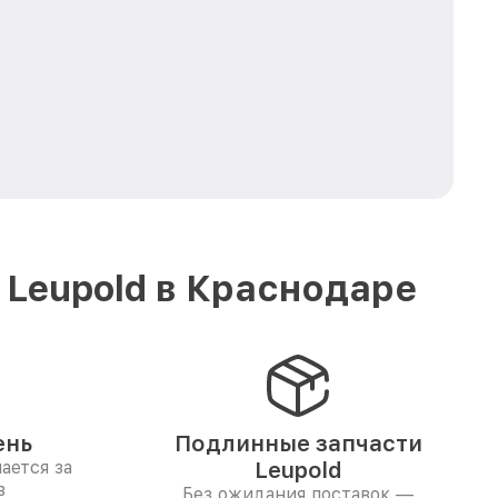
 Leupold в Краснодаре
ень
Подлинные запчасти
ается за
Leupold
в
Без ожидания поставок —