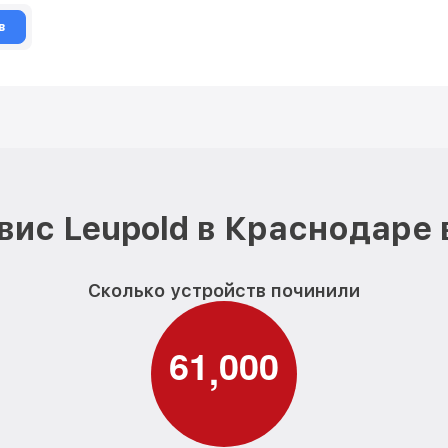
в
вис Leupold в Краснодаре 
Сколько устройств починили
6
1
0
0
0
,