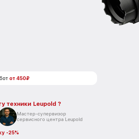
абот
от 450₽
у техники Leupold ?
Мастер-супервизор
сервисного центра Leupold
ку -25%