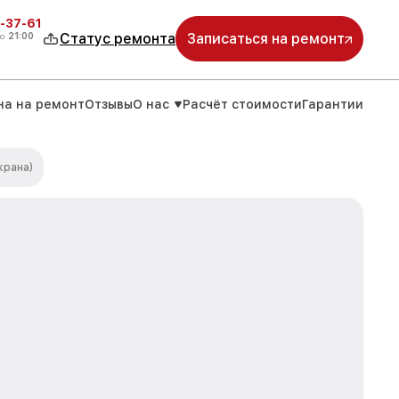
-37-61
о
21:00
Статус ремонта
Записаться на ремонт
на на ремонт
Отзывы
О нас
Расчёт стоимости
Гарантии
крана)