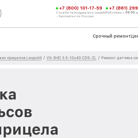
+7 (800) 101-17-59
+7 (861) 299
Служба техподдержки Leupold
Работаем с
09:00
д
- бесплатно по России
Срочный ремонт
Це
ких прицелов Leupold
VX-3HD 3.5-10x40 CDS-ZL
/
/
Ремонт датчика с
ка
ьсов
прицела