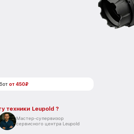
абот
от 450₽
у техники Leupold ?
Мастер-супервизор
сервисного центра Leupold