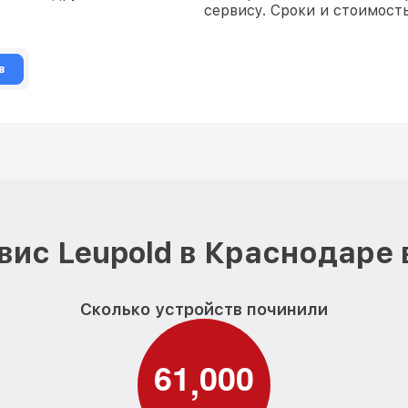
сервису. Сроки и стоимост
в
вис Leupold в Краснодаре 
Сколько устройств починили
6
1
0
0
0
,