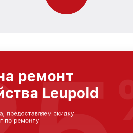
25
на ремонт
йства Leupold
а, предоставляем скидку
уг по ремонту