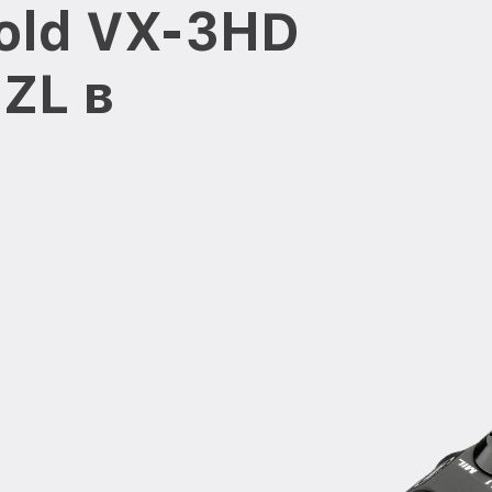
old VX-3HD
ZL в