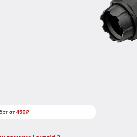
абот
от 450₽