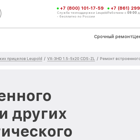
+7 (800) 101-17-59
+7 (861) 299
Служба техподдержки Leupold
Работаем с
09:00
д
- бесплатно по России
Срочный ремонт
Це
ких прицелов Leupold
VX-3HD 1.5-5x20 CDS-ZL
/
/
Ремонт встроенного
енного
и других
тического