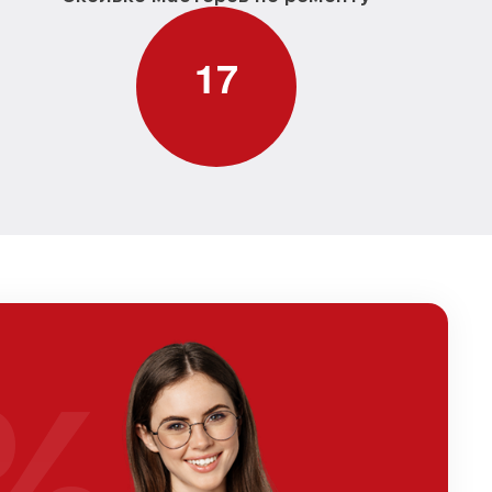
1
7
%