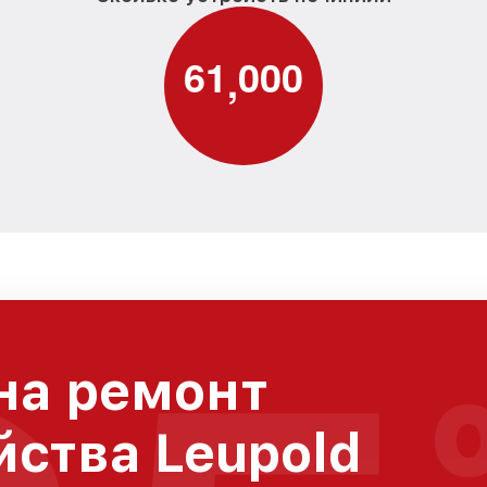
6
1
0
0
0
,
на ремонт
йства Leupold