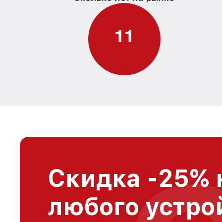
1
1
Скидка -25% 
любого устро