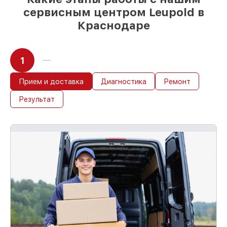
работ
сервисным центром Leupold в
Краснодаре
1
Прием и доставка
Диагностика
Ремонт
Результат