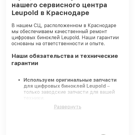
нашего сервисного центра
Leupold в Краснодаре
В нашем СЦ, расположенном в Краснодаре
мы обеспечиваем качественный ремонт
цифровых биноклей Leupold. Наши гарантии
основаны на ответственности и опыте.
Наши обязательства и технические
гарантии
Используем оригинальные запчасти
для цифровых биноклей Leupold
–
только заводские запчасти для вашей
техники.
Опытные специалисты
– проходят
Развернуть
серьезную проверку знаний и навыков,
что гарантирует качество и надёжность
ремонта.
Завершаем работы без задержек
–
ремонт цифровых биноклей Leupold в