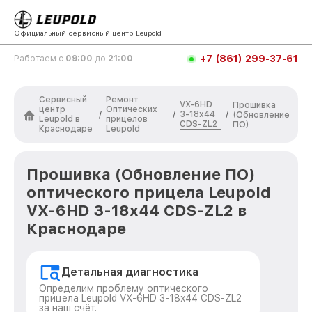
Официальный сервисный центр Leupold
+7 (861) 299-37-61
Работаем с
09:00
до
21:00
Сервисный
Ремонт
VX-6HD
Прошивка
центр
Оптических
3-18x44
/
/
/
(Обновление
Leupold в
прицелов
CDS-ZL2
ПО)
Краснодаре
Leupold
Прошивка (Обновление ПО)
оптического прицела Leupold
VX-6HD 3-18x44 CDS-ZL2 в
Краснодаре
Детальная диагностика
Определим проблему оптического
прицела Leupold VX-6HD 3-18x44 CDS-ZL2
за наш счёт.