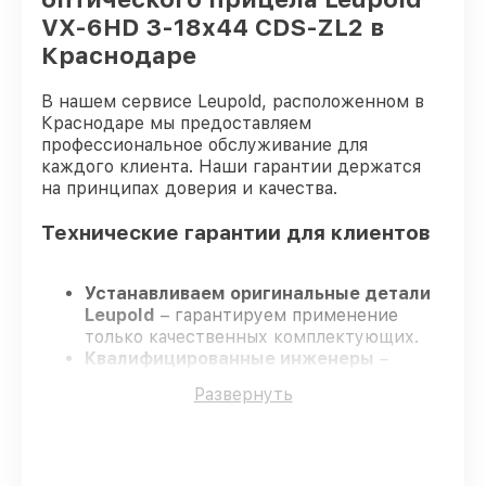
VX-6HD 3-18x44 CDS-ZL2 в
Краснодаре
В нашем сервисе Leupold, расположенном в
Краснодаре мы предоставляем
профессиональное обслуживание для
каждого клиента. Наши гарантии держатся
на принципах доверия и качества.
Технические гарантии для клиентов
Устанавливаем оригинальные детали
Leupold
– гарантируем применение
только качественных комплектующих.
Квалифицированные инженеры
–
проходят строгий отбор, что
Развернуть
подтверждает уровень их
профессионализма.
Заканчиваем ремонт в четко
оговоренные сроки
– ремонт