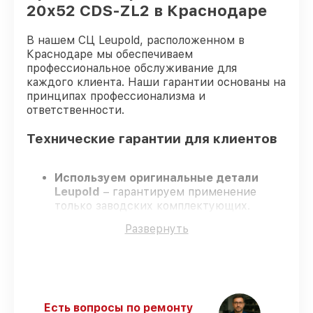
20x52 CDS-ZL2 в Краснодаре
В нашем СЦ Leupold, расположенном в
Краснодаре мы обеспечиваем
профессиональное обслуживание для
каждого клиента. Наши гарантии основаны на
принципах профессионализма и
ответственности.
Технические гарантии для клиентов
Используем оригинальные детали
Leupold
– гарантируем применение
только заводских комплектующих.
Сертифицированные мастера
–
Развернуть
проходят строгий отбор, что
обеспечивает надёжную работу
устройства после ремонта.
Соблюдаем сроки ремонта
– ремонт
оптического прицела Leupold VX-5HD 4-
20x52 CDS-ZL2 без задержек.
Есть вопросы по ремонту