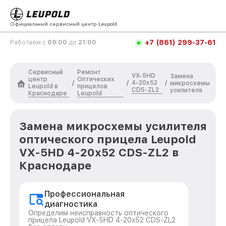
Официальный сервисный центр Leupold
+7 (861) 299-37-61
Работаем с
09:00
до
21:00
Сервисный
Ремонт
VX-5HD
Замена
центр
Оптических
4-20x52
/
/
/
микросхемы
Leupold в
прицелов
CDS-ZL2
усилителя
Краснодаре
Leupold
Замена микросхемы усилителя
оптического прицела Leupold
VX-5HD 4-20x52 CDS-ZL2 в
Краснодаре
Профессиональная
диагностика
Определим неисправность оптического
прицела Leupold VX-5HD 4-20x52 CDS-ZL2