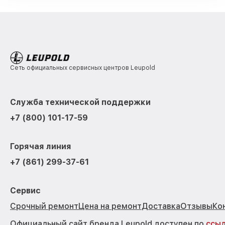
Сеть официальных сервисных центров Leupold
Служба технической поддержки
+7 (800) 101-17-59
Горячая линия
+7 (861) 299-37-61
Сервис
Срочный ремонт
Цена на ремонт
Доставка
Отзывы
Ко
Официальный сайт бренда Leupold доступен по
ссы